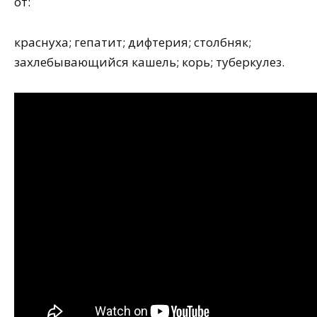
от:
краснуха; гепатит; дифтерия; столбняк;
захлебывающийся кашель; корь; туберкулез.